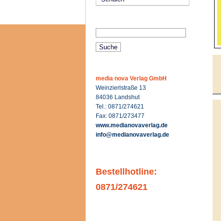
media nova Verlag GmbH
Weinzierlstraße 13
84036 Landshut
Tel.: 0871/274621
Fax: 0871/273477
www.medianovaverlag.de
info@medianovaverlag.de
Bestellhotline:
0871/274621