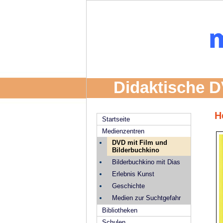
Didaktische D
H
Startseite
Medienzentren
DVD mit Film und
Bilderbuchkino
Bilderbuchkino mit Dias
Erlebnis Kunst
Geschichte
Medien zur Suchtgefahr
Bibliotheken
Schulen