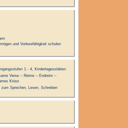
ern
rmögen und Vorlesefähigkeit schulen
hrgangsstufen 1 - 4, Kindertagesstätten
ägsame Verse – Reime – Endreim –
 James Krüss
 zum Sprechen, Lesen, Schreiben