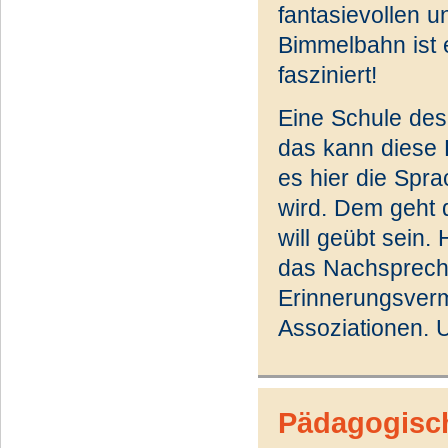
fantasievollen 
Bimmelbahn ist e
fasziniert!
Eine Schule de
das kann diese B
es hier die Spr
wird. Dem geht 
will geübt sein.
das Nachspreche
Erinnerungsverm
Assoziationen. U
Pädagogisc