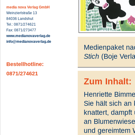
media nova Verlag GmbH
Weinzierlstraße 13
84036 Landshut
Tel.: 0871/274621
Fax: 0871/273477
www.medianovaverlag.de
info@medianovaverlag.de
Medienpaket na
Stich
(Boje Verl
Bestellhotline:
0871/274621
Zum Inhalt:
Henriette Bimme
Sie hält sich an 
knattert, dampf
an Blumenwiesen
und gereimtem W