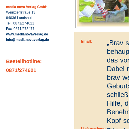
media nova Verlag GmbH
Weinzierlstraße 13
84036 Landshut
Tel.: 0871/274621
Fax: 0871/273477
www.medianovaverlag.de
info@medianovaverlag.de
„Brav s
Inhalt:
behaupt
das vor
Bestellhotline:
Dabei 
0871/274621
brav we
Geburt
schließ
Hilfe, 
Benehm
Kopf s
Lieferumfang: