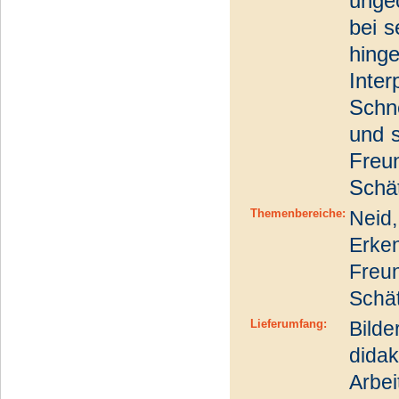
ungeö
bei s
hinge
Inter
Schne
und s
Freun
Schä
Themenbereiche:
Neid,
Erken
Freun
Schä
Lieferumfang:
Bilde
dida
Arbei