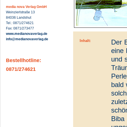
media nova Verlag GmbH
Weinzierlstraße 13
84036 Landshut
Tel.: 0871/274621
Fax: 0871/273477
www.medianovaverlag.de
info@medianovaverlag.de
Der 
Inhalt:
eine
und s
Bestellhotline:
Träu
0871/274621
Perle
bald 
solch
zulet
schön
Biba 