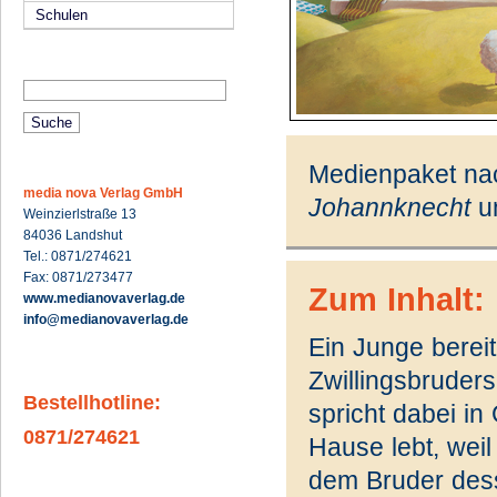
Schulen
Medienpaket na
media nova Verlag GmbH
Johannknecht
u
Weinzierlstraße 13
84036 Landshut
Tel.: 0871/274621
Fax: 0871/273477
Zum Inhalt:
www.medianovaverlag.de
info@medianovaverlag.de
Ein Junge berei
Zwillingsbruders
Bestellhotline:
spricht dabei in
0871/274621
Hause lebt, weil 
dem Bruder dess