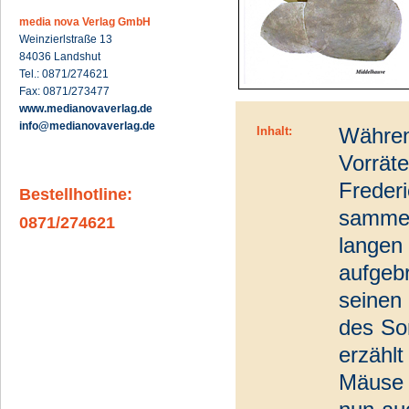
media nova Verlag GmbH
Weinzierlstraße 13
84036 Landshut
Tel.: 0871/274621
Fax: 0871/273477
www.medianovaverlag.de
info@medianovaverlag.de
Während
Inhalt:
Vorrät
Frederi
Bestellhotline:
sammel
0871/274621
langen 
aufgeb
seinen
des So
erzählt
Mäuse 