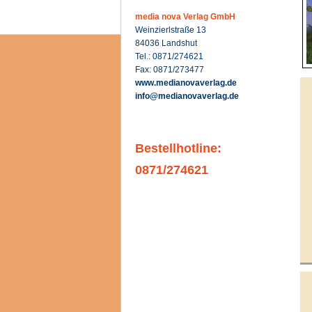
media nova Verlag GmbH
Weinzierlstraße 13
84036 Landshut
Tel.: 0871/274621
Fax: 0871/273477
www.medianovaverlag.de
info@medianovaverlag.de
Bestellhotline:
0871/274621