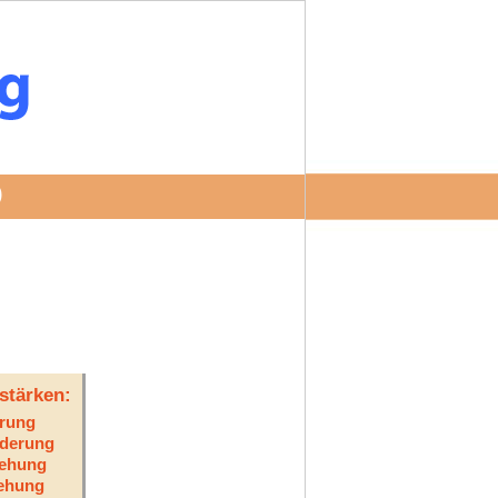
D
stärken:
erung
rderung
iehung
iehung