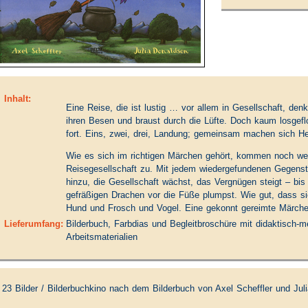
Inhalt:
Eine Reise, die ist lustig … vor allem in Gesellschaft, den
ihren Besen und braust durch die Lüfte. Doch kaum losgefl
fort. Eins, zwei, drei, Landung; gemeinsam machen sich H
Wie es sich im richtigen Märchen gehört, kommen noch wei
Reisegesellschaft zu. Mit jedem wiedergefundenen Gegens
hinzu, die Gesellschaft wächst, das Vergnügen steigt – bi
gefräßigen Drachen vor die Füße plumpst. Wie gut, dass si
Hund und Frosch und Vogel. Eine gekonnt gereimte Märche
Lieferumfang:
Bilderbuch, Farbdias und Begleitbroschüre mit didaktisch-
Arbeitsmaterialien
23 Bilder / Bilderbuchkino nach dem Bilderbuch von Axel Scheffler und Jul