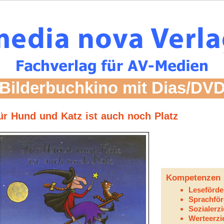
Bilderbuchkino mit Dias/DV
ür Hund und Katz ist auch noch Platz
Kompetenzen 
Leseförd
Sprachfö
Sozialerz
Werteerz