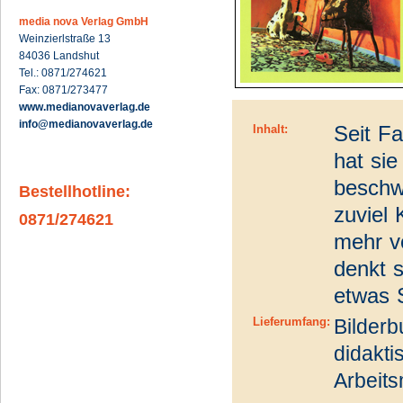
media nova Verlag GmbH
Weinzierlstraße 13
84036 Landshut
Tel.: 0871/274621
Fax: 0871/273477
www.medianovaverlag.de
info@medianovaverlag.de
Seit F
Inhalt:
hat sie
beschwe
Bestellhotline:
zuviel 
0871/274621
mehr v
denkt s
etwas 
Lieferumfang:
Bilderb
didakt
Arbeits