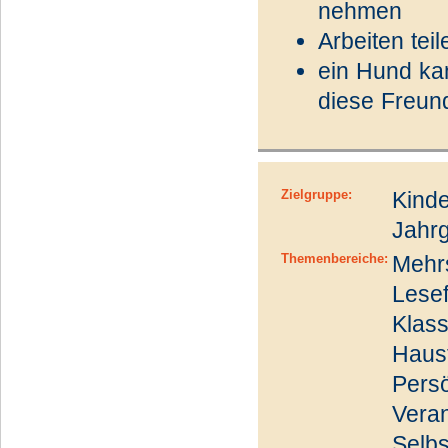
nehmen
Arbeiten tei
ein Hund kan
diese Freun
Zielgruppe:
Kinde
Jahrg
Themenbereiche:
Mehrs
Lesef
Klass
Haust
Persö
Veran
Selbs