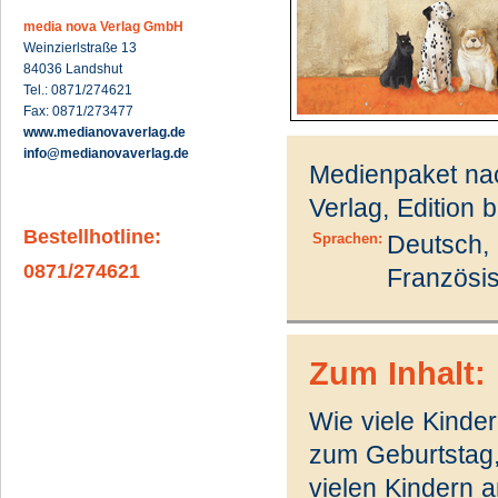
media nova Verlag GmbH
Weinzierlstraße 13
84036 Landshut
Tel.: 0871/274621
Fax: 0871/273477
www.medianovaverlag.de
info@medianovaverlag.de
Medienpaket na
Verlag, Edition bi:
Bestellhotline:
Sprachen:
Deutsch, 
0871/274621
Französi
Zum Inhalt:
Wie viele Kinder
zum Geburtstag,
vielen Kindern 