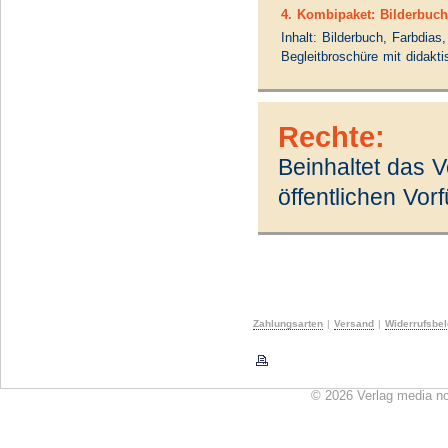
4. Kombipaket: Bilderbuc
Inhalt: Bilderbuch, Farbdias
Begleitbroschüre mit didakt
Rechte:
Beinhaltet das 
öffentlichen Vo
Zahlungsarten
|
Versand
|
Widerrufsbe
© 2026 Verlag media n