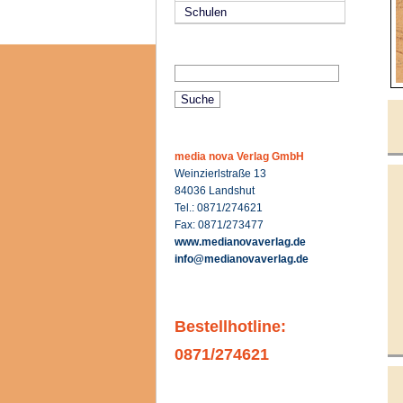
Schulen
media nova Verlag GmbH
Weinzierlstraße 13
84036 Landshut
Tel.: 0871/274621
Fax: 0871/273477
www.medianovaverlag.de
info@medianovaverlag.de
Bestellhotline:
0871/274621