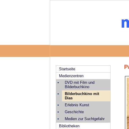
P
Startseite
Medienzentren
DVD mit Film und
Bilderbuchkino
Bilderbuchkino mit
Dias
Erlebnis Kunst
Geschichte
Medien zur Suchtgefahr
Bibliotheken