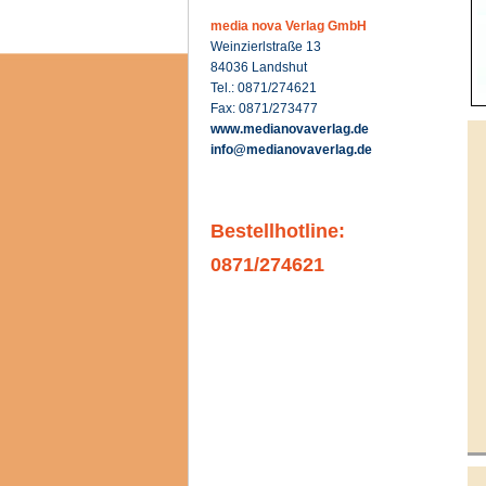
media nova Verlag GmbH
Weinzierlstraße 13
84036 Landshut
Tel.: 0871/274621
Fax: 0871/273477
www.medianovaverlag.de
info@medianovaverlag.de
Bestellhotline:
0871/274621