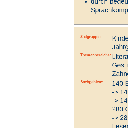
durch bedeut
Sprachkompe
Zielgruppe:
Kinde
Jahrg
Themenbereiche:
Liter
Gesu
Zahn
Sachgebiete:
140 E
-> 1
-> 1
280 
-> 2
Lese