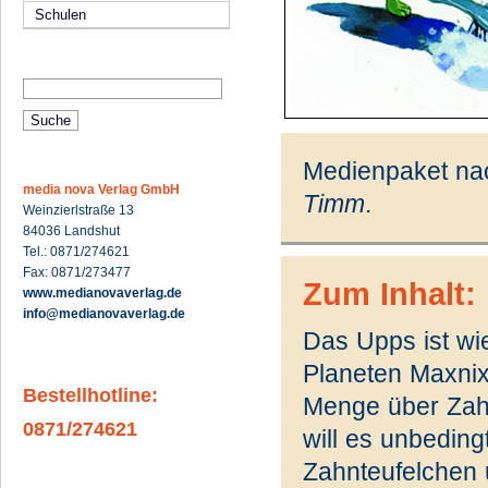
Schulen
Medienpaket na
media nova Verlag GmbH
Timm
.
Weinzierlstraße 13
84036 Landshut
Tel.: 0871/274621
Fax: 0871/273477
Zum Inhalt:
www.medianovaverlag.de
info@medianovaverlag.de
Das Upps ist wi
Planeten Maxnix
Bestellhotline:
Menge über Zahn
0871/274621
will es unbedin
Zahnteufelchen