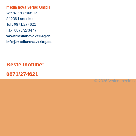
media nova Verlag GmbH
Weinzierlstraße 13
84036 Landshut
Tel.: 0871/274621
Fax: 0871/273477
www.medianovaverlag.de
info@medianovaverlag.de
Bestellhotline:
0871/274621
© 2026 Verlag media n